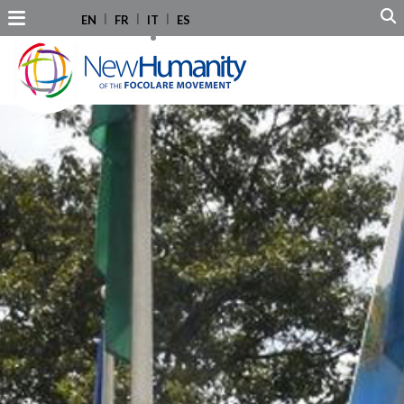
EN
FR
IT
ES