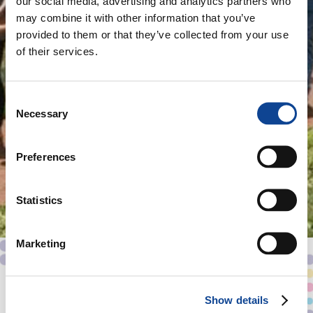
our social media, advertising and analytics partners who
may combine it with other information that you’ve
provided to them or that they’ve collected from your use
of their services.
Consent
Necessary
Selection
Preferences
Nairobi 2025:
Cities, Communities, Care.
Statistics
LEGGI TUTTO ⟩
Marketing
CHI SIAMO
Show details
COSA FACCIAMO